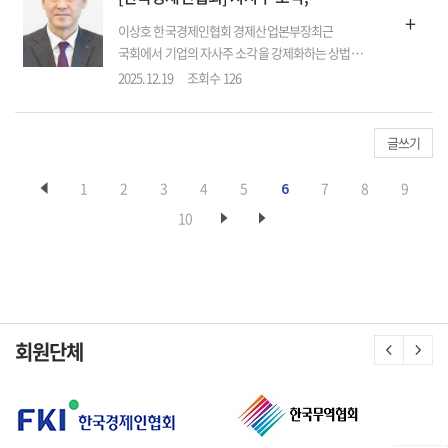
이해충돌과 불확실성을 키...
+
이상호 한국경제인협회 경제산업본부장최근
국회에서 기업의 자사주 소각을 강제화하는 상법
개정 논의가 급물살을 타고 있다. 취지는 주식
2025.12.19
조회수 126
가치를 높이고, 이익잉여금으로 매입한 자사주를
대주주의 지배력 강화에 활용되는 것을 막자는
것이다. 짚어 볼 것이 있다. 과연 자사주 소각은 주식
글쓰기
가치를 높이는 것일까. 주요 투자지표 중 하나인
‘주당순이익’(순...
1
2
3
4
5
6
7
8
9
10
회원단체