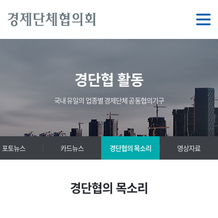
경단협 활동
국내 유일의 업종별 경제단체 공동협의기구
포토뉴스
카드뉴스
경단협의 목소리
영상자료
경단협의 목소리