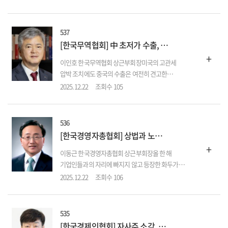
기술들이 이제는 우리 업무의 핵심부로 침투하고
있다. AI는 제조, 금융, 의료, 연구개발, 사무 등
다양한 업종에 활용되고 있다. 기술의 진보가
537
가져올 풍요에 대한 기대만큼이나, 노동
[한국무역협회] 中 초저가 수출, 아세안·EU 조준…韓 초격차 기술로 시장 지켜야
현장에서는 ‘나의 일자리...
+
이인호 한국무역협회 상근부회장미국의 고관세
압박 조치에도 중국의 수출은 여전히 견고한
수준이다. 미국으로 막힌 물길을 다른 시장으로
2025.12.22
조회수 105
돌리면서 제3국으로 수출선 전환을 가속화하는
모습이다. 이 결과 올 들어 10월까지 중국의 대미
수출은 17.7% 급감하며 관세 영향이 뚜렷했지만,
536
같은 기간 글로벌시장 전체 수출은 오히려 5.3%
[한국경영자총협회] 상법과 노란봉투법…기업은 진퇴양난
증가했다. 이른바 ‘수출...
+
이동근 한국경영자총협회 상근부회장올 한 해
기업인들과의 자리에 빠지지 않고 등장한 화두가
있다. 상법과 노란봉투법(노동조합 및
2025.12.22
조회수 106
노동관계조정법 제2·3조 개정안)이다. 법 개정 전·
후 기업들 호소가 끊이지 않는다. 상법은 회사와
주주의 관계를, 노란봉투법은 회사와 노동자의
535
관계를 규율하는 법인데, 각각의 영역에서 동시에
[한국경제인협회] 자사주 소각, 정교한 설계 필요하다