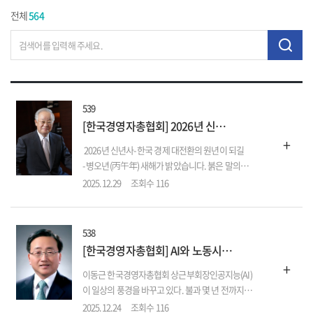
전체
564
539
[한국경영자총협회] 2026년 신년사
+
2026년 신년사- 한국 경제 대전환의 원년이 되길
- 병오년(丙午年) 새해가 밝았습니다. 붉은 말의
힘찬 기운이 여러분 모두의 가정에 건강과 행복을
2025.12.29
조회수 116
가져오길 기원합니다. 2025년은 참으로 다사다난
했습니다. 연초부터 계속된 정국 혼란과 미국발
관세인상, 고환율 등으로 경제 불확실성이
538
확대됐습니다. 내수도 좀처럼 회복되지 못하고 ...
[한국경영자총협회] AI와 노동시장, 위기인가 기회인가
+
이동근 한국경영자총협회 상근부회장인공지능(AI)
이 일상의 풍경을 바꾸고 있다. 불과 몇 년 전까지만
해도 공상과학 영화의 전유물처럼 여겨졌던
2025.12.24
조회수 116