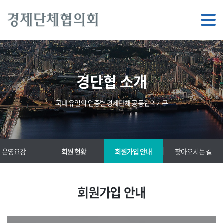
경단협 소개
국내 유일의 업종별 경제단체 공동협의기구
운영요강
회원 현황
회원가입 안내
찾아오시는 길
회원가입 안내