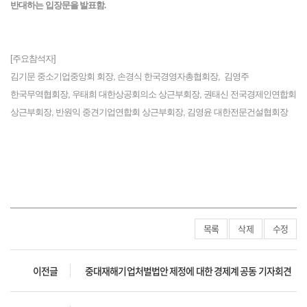
반대하는 입장문을 발표함.
[주요참석자]
김기문 중소기업중앙회 회장, 손경식 한국경영자총협회장, 김영주
한국무역협회장, 우태희 대한상공회의소 상근부회장, 권태신 전국경제인연합회
상근부회장, 반원익 중견기업연합회 상근부회장, 김영윤 대한전문건설협회장
목록
삭제
수정
이전글
중대재해기업처벌법안 제정에 대한 경제계 공동 기자회견