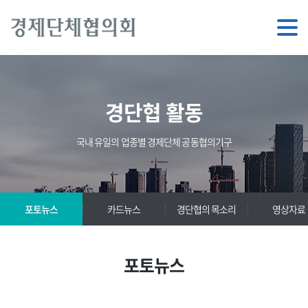
경단협 활동
국내 유일의 업종별 경제단체 공동협의기구
포토뉴스
카드뉴스
경단협의 목소리
영상자료
포토뉴스