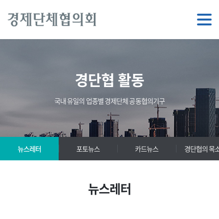
경단협 활동
국내 유일의 업종별 경제단체 공동협의기구
뉴스레터
포토뉴스
카드뉴스
경단협의 목
뉴스레터