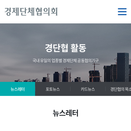
경단협 활동
국내 유일의 업종별 경제단체 공동협의기구
뉴스레터
포토뉴스
카드뉴스
경단협의 목
뉴스레터